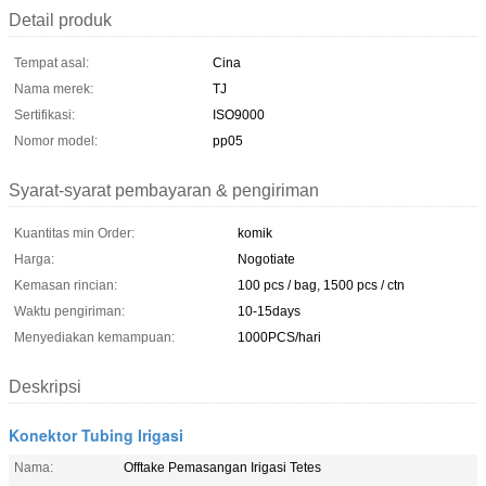
Detail produk
Tempat asal:
Cina
Nama merek:
TJ
Sertifikasi:
ISO9000
Nomor model:
pp05
Syarat-syarat pembayaran & pengiriman
Kuantitas min Order:
komik
Harga:
Nogotiate
Kemasan rincian:
100 pcs / bag, 1500 pcs / ctn
Waktu pengiriman:
10-15days
Menyediakan kemampuan:
1000PCS/hari
Deskripsi
Konektor Tubing Irigasi
Nama:
Offtake Pemasangan Irigasi Tetes