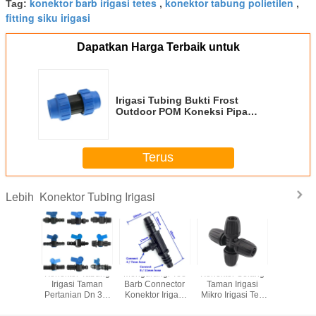
konektor barb irigasi tetes
konektor tabung polietilen
Tag:
,
,
fitting siku irigasi
Dapatkan Harga Terbaik untuk
Irigasi Tubing Bukti Frost
Outdoor POM Koneksi Pipa
Bahan
Terus
Konektor Tubing Irigasi
Lebih
or Pipa
Konektor Tabung
Mengurangi Tee
Konektor Selang
Konektor
gasi
Irigasi Taman
Barb Connector
Taman Irigasi
Irigasi 
angan
Pertanian Dn 3/4
Konektor Irigasi
Mikro Irigasi Tee
Plastik 3/4
 Berduri
"Untuk Pipa
Tetes 3/8 Inch -
Konektor 8/11 9 /
Tabung 
al Untuk
1/4 Inch
12mm
Benang P