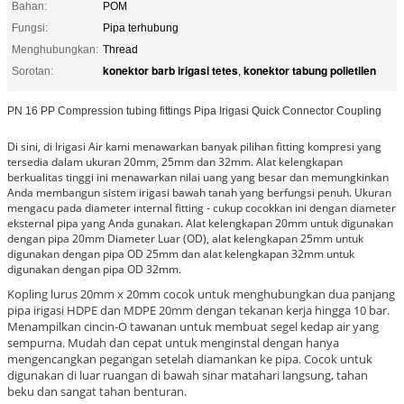
Bahan:
POM
Fungsi:
Pipa terhubung
Menghubungkan:
Thread
konektor barb irigasi tetes
konektor tabung polietilen
Sorotan:
,
PN 16 PP Compression tubing fittings Pipa Irigasi Quick Connector Coupling
Di sini, di Irigasi Air kami menawarkan banyak pilihan fitting kompresi yang
tersedia dalam ukuran 20mm, 25mm dan 32mm.
Alat kelengkapan
berkualitas tinggi ini menawarkan nilai uang yang besar dan memungkinkan
Anda membangun sistem irigasi bawah tanah yang berfungsi penuh.
Ukuran
mengacu pada diameter internal fitting - cukup cocokkan ini dengan diameter
eksternal pipa yang Anda gunakan.
Alat kelengkapan 20mm untuk digunakan
dengan pipa 20mm Diameter Luar (OD), alat kelengkapan 25mm untuk
digunakan dengan pipa OD 25mm dan alat kelengkapan 32mm untuk
digunakan dengan pipa OD 32mm.
Kopling lurus 20mm x 20mm cocok untuk menghubungkan dua panjang
pipa irigasi HDPE dan MDPE 20mm dengan tekanan kerja hingga 10 bar.
Menampilkan cincin-O tawanan untuk membuat segel kedap air yang
sempurna.
Mudah dan cepat untuk menginstal dengan hanya
mengencangkan pegangan setelah diamankan ke pipa.
Cocok untuk
digunakan di luar ruangan di bawah sinar matahari langsung, tahan
beku dan sangat tahan benturan.