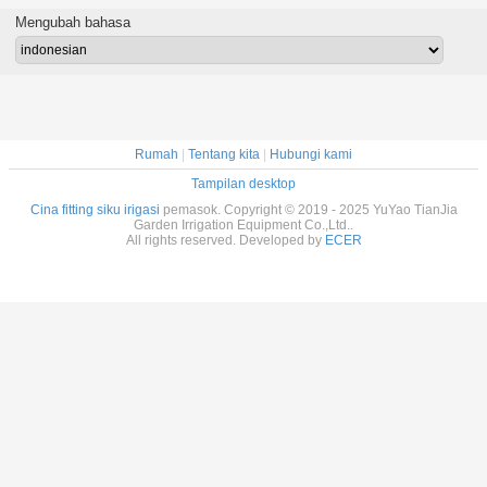
es 1/2 "
Wani
Mengubah bahasa
Rumah
|
Tentang kita
|
Hubungi kami
Tampilan desktop
Cina fitting siku irigasi
pemasok. Copyright © 2019 - 2025 YuYao TianJia
Garden Irrigation Equipment Co.,Ltd..
All rights reserved. Developed by
ECER