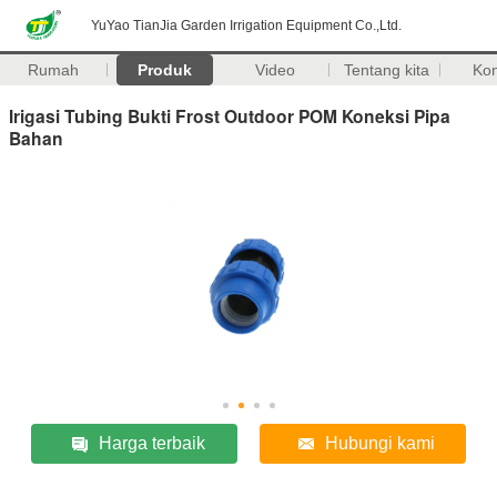
YuYao TianJia Garden Irrigation Equipment Co.,Ltd.
Rumah
Produk
Video
Tentang kita
Ko
Irigasi Tubing Bukti Frost Outdoor POM Koneksi Pipa
Bahan
Harga terbaik
Hubungi kami