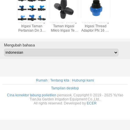
or Pipa
Konektor Tabung
Konektor Selang
Konektor Tabung
Konektor
gasi
Irigasi Taman
Taman Irigasi
Irigasi Thread
Irigasi 
angan
Pertanian Dn 3/4
Mikro Irigasi Tee
Adaptor PN 16 PP
Plastik 3/4
 Berduri
"Untuk Pipa
Konektor 8/11 9 /
Compression Pria
Tabung 
al Untuk
12mm
Benang P
es 1/2 "
Wani
Mengubah bahasa
Rumah
|
Tentang kita
|
Hubungi kami
Tampilan desktop
Cina konektor tabung polietilen
pemasok. Copyright © 2019 - 2025 YuYao
TianJia Garden Irrigation Equipment Co.,Ltd..
All rights reserved. Developed by
ECER