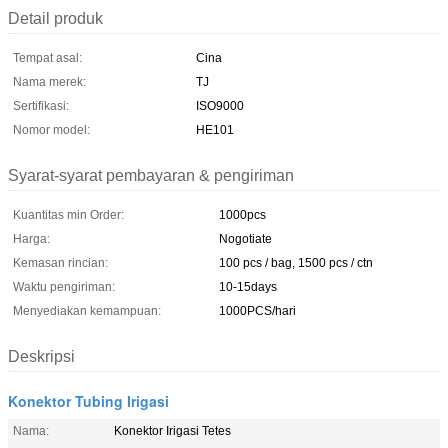
Detail produk
Tempat asal:
Cina
Nama merek:
TJ
Sertifikasi:
ISO9000
Nomor model:
HE101
Syarat-syarat pembayaran & pengiriman
Kuantitas min Order:
1000pcs
Harga:
Nogotiate
Kemasan rincian:
100 pcs / bag, 1500 pcs / ctn
Waktu pengiriman:
10-15days
Menyediakan kemampuan:
1000PCS/hari
Deskripsi
Konektor Tubing Irigasi
Nama:
Konektor Irigasi Tetes