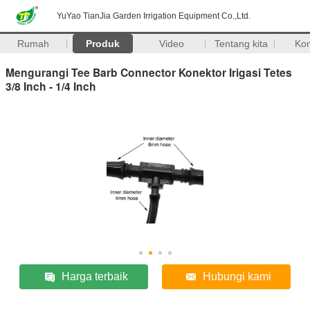
YuYao TianJia Garden Irrigation Equipment Co.,Ltd.
Rumah
Produk
Video
Tentang kita
Ko
Mengurangi Tee Barb Connector Konektor Irigasi Tetes
3/8 Inch - 1/4 Inch
Harga terbaik
Hubungi kami