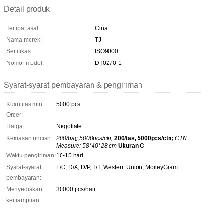
Detail produk
Tempat asal:
Cina
Nama merek:
TJ
Sertifikasi:
ISO9000
Nomor model:
DT0270-1
Syarat-syarat pembayaran & pengiriman
Kuantitas min
5000 pcs
Order:
Harga:
Negotiate
Kemasan rincian:
200/bag,5000pcs/ctn;
200/tas, 5000pcs/ctn;
CTN
Measure: 58*40*28 cm
Ukuran C
Waktu pengiriman:
10-15 hari
Syarat-syarat
L/C, D/A, D/P, T/T, Western Union, MoneyGram
pembayaran:
Menyediakan
30000 pcs/hari
kemampuan: