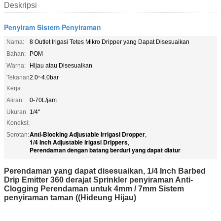
Deskripsi
Penyiram Sistem Penyiraman
Nama:
8 Outlet Irigasi Tetes Mikro Dripper yang Dapat Disesuaikan
Bahan:
POM
Warna:
Hijau atau Disesuaikan
Tekanan
2.0~4.0bar
Kerja:
Aliran:
0-70L/jam
Ukuran
1/4''
Koneksi:
Anti-Blocking Adjustable Irrigasi Dropper
Sorotan:
,
1/4 Inch Adjustable Irigasi Drippers
,
Perendaman dengan batang berduri yang dapat diatur
Perendaman yang dapat disesuaikan, 1/4 Inch Barbed
Drip Emitter 360 derajat Sprinkler penyiraman Anti-
Clogging Perendaman untuk 4mm / 7mm Sistem
penyiraman taman ((Hideung Hijau)