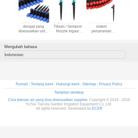
6,5 Inci
Sistem Air 360
Cepat Masukkan
Anti kebocoran
Sistem i
Irigasi
derajat yang
Titisan / Semprot
sistem
tetes S
table
disesuaikan untuk
Nozzle Irigasi
penyiraman
penyir
s Untuk
tabung 1/4 inci
Bunga Taman
tetesan mudah
Pengendar
Irigasi
Quick Connect
Tanaman Irigasi
untuk terhubung
Taman / Pe
Titisan
dengan 1/4 inci
Iriga
Mengubah bahasa
tabung
Indonesian
Rumah
|
Tentang kami
|
Hubungi kami
|
Sitemap
|
Privacy Policy
Tampilan desktop
Cina tetesan air yang bisa disesuaikan supplier.
Copyright © 2019 - 2026
YuYao TianJia Garden Irrigation Equipment Co.,Ltd..
All rights reserved. Developed by
ECER