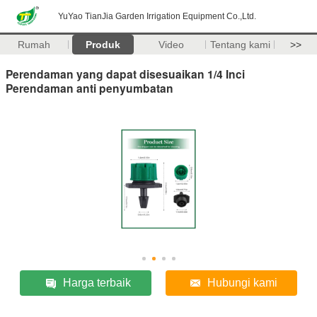
YuYao TianJia Garden Irrigation Equipment Co.,Ltd.
Rumah
Produk
Video
Tentang kami
>>
Perendaman yang dapat disesuaikan 1/4 Inci
Perendaman anti penyumbatan
Harga terbaik
Hubungi kami