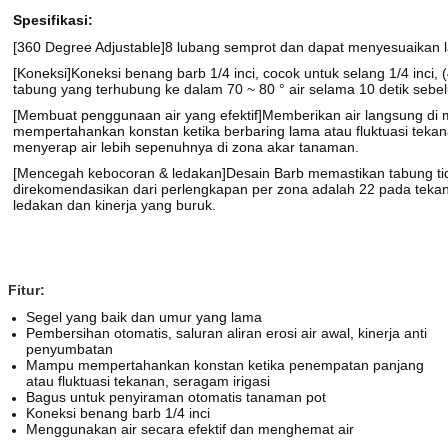
Spesifikasi:
[360 Degree Adjustable]8 lubang semprot dan dapat menyesuaikan laju
[Koneksi]Koneksi benang barb 1/4 inci, cocok untuk selang 1/4 in
tabung yang terhubung ke dalam 70 ~ 80 ° air selama 10 detik sebel
[Membuat penggunaan air yang efektif]Memberikan air langsung 
mempertahankan konstan ketika berbaring lama atau fluktuasi teka
menyerap air lebih sepenuhnya di zona akar tanaman.
[Mencegah kebocoran & ledakan]Desain Barb memastikan tabung tida
direkomendasikan dari perlengkapan per zona adalah 22 pada tekan
ledakan dan kinerja yang buruk.
Fitur:
Segel yang baik dan umur yang lama
Pembersihan otomatis, saluran aliran erosi air awal, kinerja anti
penyumbatan
Mampu mempertahankan konstan ketika penempatan panjang
atau fluktuasi tekanan, seragam irigasi
Bagus untuk penyiraman otomatis tanaman pot
Koneksi benang barb 1/4 inci
Menggunakan air secara efektif dan menghemat air