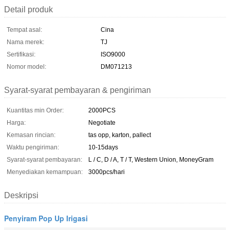
Detail produk
Tempat asal:
Cina
Nama merek:
TJ
Sertifikasi:
ISO9000
Nomor model:
DM071213
Syarat-syarat pembayaran & pengiriman
Kuantitas min Order:
2000PCS
Harga:
Negotiate
Kemasan rincian:
tas opp, karton, pallect
Waktu pengiriman:
10-15days
Syarat-syarat pembayaran:
L / C, D / A, T / T, Western Union, MoneyGram
Menyediakan kemampuan:
3000pcs/hari
Deskripsi
Penyiram Pop Up Irigasi