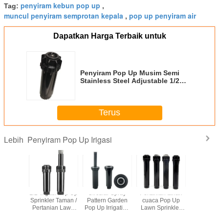
penyiram kebun pop up
Tag:
,
muncul penyiram semprotan kepala
pop up penyiram air
,
Dapatkan Harga Terbaik untuk
Penyiram Pop Up Musim Semi
Stainless Steel Adjustable 1/2
Inch Perempuan Thread
Terus
Penyiram Pop Up Irigasi
Lebih
i 55 Psi
1/2 'Irigasi Pop Up
Circular Spray
Pertanian tahan
3/4 Inci 
mpai 3,8
Sprinkler Taman /
Pattern Garden
cuaca Pop Up
Irigasi 
Pop Up
Pertanian Lawn
Pop Up Irrigation
Lawn Sprinkler
Pop Up Sp
nkler
Water Sprinkler
Sprinkler untuk
Dengan Jarak
Cuaca 