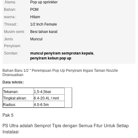
.Nama:
Pop up sprinkler
Bahan:
POM
warna::
Hitam
Thread::
1/2 Inch Female
Musim semi:
Besi tahan karat
Jenis
Muncul
Penyiram:
muncul penyiram semprotan kepala
Sorotan:
,
penyiram kebun pop up
Bahan Baru 1/2 '' Perempuan Pop Up Penyiram Irigasi Taman Nozzle
Disesuaikan
Data teknis:
Tekanan:
1,5-4,5bar
Tingkat aliran:
6.4-20.4L / mnt
Radius:
4.0-6.5m
Pak 5
PS Ultra adalah Semprot Tipis dengan Semua Fitur Untuk Setiap
Instalasi