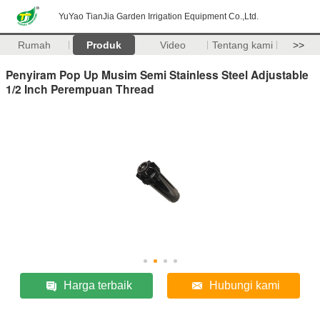
YuYao TianJia Garden Irrigation Equipment Co.,Ltd.
Rumah
Produk
Video
Tentang kami
>>
Penyiram Pop Up Musim Semi Stainless Steel Adjustable
1/2 Inch Perempuan Thread
Harga terbaik
Hubungi kami