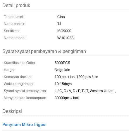
Detail produk
Tempat asal:
Cina
Nama merek:
TJ
Sertifikasi:
ISO9000
Nomor model:
WH0102A
Syarat-syarat pembayaran & pengiriman
Kuantitas min Order:
5000PCS
Harga:
Negotiate
Kemasan rincian:
100 pcs / tas, 1200 pcs / ctn
Waktu pengiriman:
10-15days
Syarat-syarat pembayaran:
L / C, D / A, D / P, T / T, Western Union, ,
Menyediakan kemampuan:
30000pcs / hari
Deskripsi
Penyiram Mikro Irigasi