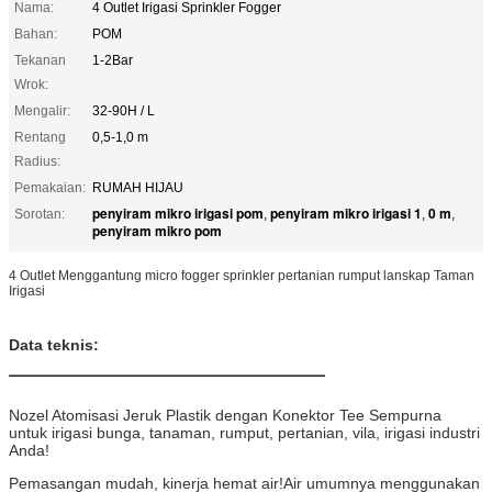
Nama:
4 Outlet Irigasi Sprinkler Fogger
Bahan:
POM
Tekanan
1-2Bar
Wrok:
Mengalir:
32-90H / L
Rentang
0,5-1,0 m
Radius:
Pemakaian:
RUMAH HIJAU
penyiram mikro irigasi pom
penyiram mikro irigasi 1
0 m
Sorotan:
,
,
,
penyiram mikro pom
4 Outlet Menggantung micro fogger sprinkler pertanian rumput lanskap Taman
Irigasi
Data teknis:
Tekanan:
1-2Bar
Mengalir:
32-90H / L.
Nozel Atomisasi Jeruk Plastik dengan Konektor Tee Sempurna
untuk irigasi bunga, tanaman, rumput, pertanian, vila, irigasi industri
Jarak Semprot (Radius)
0,5-1,0m
Anda!
Pemasangan mudah, kinerja hemat air!Air umumnya menggunakan