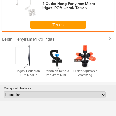
4 Outlet Hang Penyiram Mikro
Irigasi POM Untuk Taman
Lansekap Rumput Pertanian
Terus
Penyiram Mikro Irigasi
Lebih
nyiram
Penyiram Mikro
Penyemprotan
Orange Five
1/2 '' Pe
Irigasi
Irigasi Pertanian
Pertanian Kepala
Outlet Adjustable
Mikro Ir
 Sistem
1.1m Radius
Penyiram Mikro
Atomizing
Unt
elang 4/7
24L/H
Keren Untuk
Sprinkler Dengan
Pendin
ntuk
Halaman Irigasi
Konektor Benang
Rumah 
anian
1/2 ''
Pertan
Mengubah bahasa