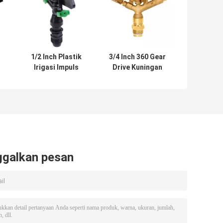
1/2 Inch Plastik
3/4 Inch 360 Gear
Irigasi Impuls
Drive Kuningan
Penyiram Air
Taman Dampak
t
Radius 8 - 18ms
Penyiram Air
Irigasi Pertanian
n
ggalkan pesan