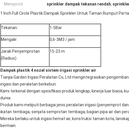
Menyoroti:
sprinkler dampak tekanan rendah
,
sprinkle
1 Inch Full Circle Plastik Dampak Sprinkler Untuk Taman Rumput Pert
Tekanan:
1-5Bar
Mengalir:
0,6-3M3 / jam
Jarak Penyemprotan
15-23 m
(Radius)
Dampak plastik 4 nozel sistem irigasi sprinkler air
Tianjia Garden Irigasi Peralatan Co, Ltd mengintegrasikan pengemban
irigasi dan peralatan berkebun.
Kami terkenal dengan spesifikasi produk lengkap, kinerja luar biasa, kua
dunia.
Produk kami meliputi berbagai jenis peralatan irigasi (penyemprot d
ikatan tembaga, senjata semprotan tembaga, bagian pipa air dan pera
Mereka berlaku untuk irigasi hemat air, konstruksi taman kota, lanska
bermain.