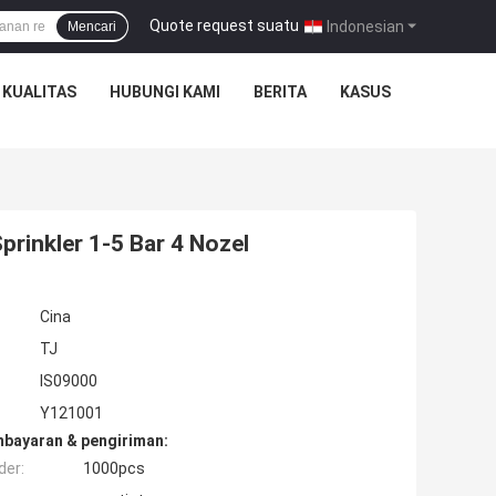
Quote request suatu
|
Indonesian
Mencari
 KUALITAS
HUBUNGI KAMI
BERITA
KASUS
prinkler 1-5 Bar 4 Nozel
Cina
TJ
IS09000
Y121001
mbayaran & pengiriman:
der:
1000pcs