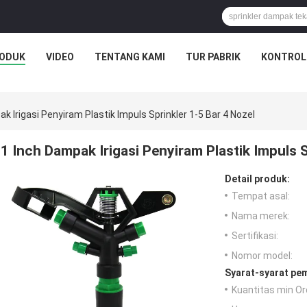
ODUK
VIDEO
TENTANG KAMI
TUR PABRIK
KONTROL
k Irigasi Penyiram Plastik Impuls Sprinkler 1-5 Bar 4 Nozel
1 Inch Dampak Irigasi Penyiram Plastik Impuls S
Detail produk:
Tempat asal:
Nama merek:
Sertifikasi:
Nomor model:
Syarat-syarat pe
Kuantitas min Or