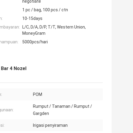
negotiate
1 pc / bag, 100 pcs / ctn
n:
10-15days
embayaran:
L/C, D/A, D/P, T/T, Western Union,
MoneyGram
mampuan:
5000pcs/hari
 Bar 4 Nozel
:
POM
Rumput / Tanaman / Rumput /
gunaan:
Gargden
si:
Irigasi penyiraman