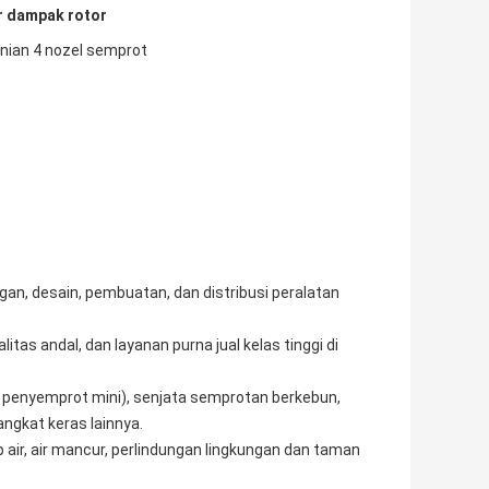
r dampak rotor
anian 4 nozel semprot
gan, desain, pembuatan, dan distribusi peralatan
litas andal, dan layanan purna jual kelas tinggi di
an penyemprot mini), senjata semprotan berkebun,
ngkat keras lainnya.
p air, air mancur, perlindungan lingkungan dan taman