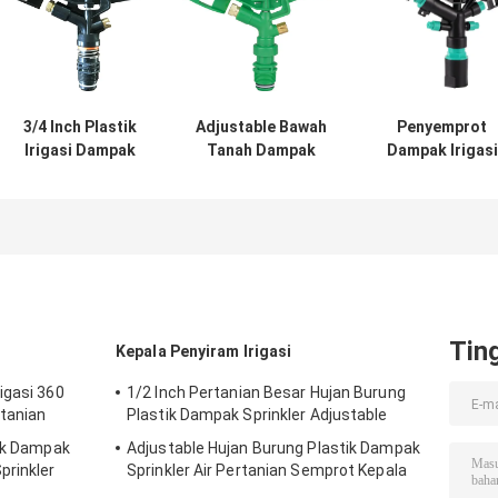
3/4 Inch Plastik
Adjustable Bawah
Penyemprot
Irigasi Dampak
Tanah Dampak
Dampak Irigasi
Penyiram Air
Sprinkler Nozel
360 ° Rentang
Tahan Korosi
Plastik Sprinkler
Penutup Sempro
Impuls
Besar 4 Nozzle
Untuk Pertania
Tin
Kepala Penyiram Irigasi
igasi 360
1/2 Inch Pertanian Besar Hujan Burung
tanian
Plastik Dampak Sprinkler Adjustable
tik Dampak
Adjustable Hujan Burung Plastik Dampak
prinkler
Sprinkler Air Pertanian Semprot Kepala
3/4 &#39;&#39;