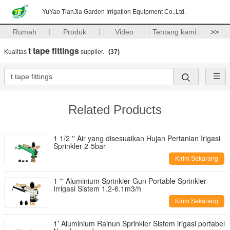
YuYao TianJia Garden Irrigation Equipment Co.,Ltd.
Rumah
Produk
Video
Tentang kami
>>
t tape fittings
Kualitas
supplier.
(37)
Related Products
1 1/2 '' Air yang disesuaikan Hujan Pertanian Irigasi
Sprinkler 2-5bar
Kirim Sekarang
1 '" Aluminium Sprinkler Gun Portable Sprinkler
Irrigasi Sistem 1.2-6.1m3/h
Kirim Sekarang
1' Aluminium Rainun Sprinkler Sistem irigasi portabel