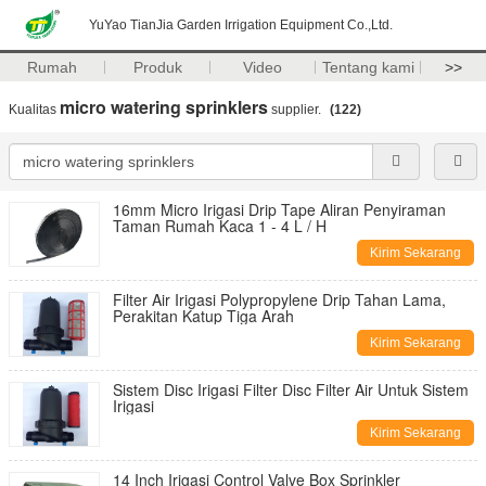
YuYao TianJia Garden Irrigation Equipment Co.,Ltd.
Rumah
Produk
Video
Tentang kami
>>
micro watering sprinklers
Kualitas
supplier.
(122)
16mm Micro Irigasi Drip Tape Aliran Penyiraman
Taman Rumah Kaca 1 - 4 L / H
Kirim Sekarang
Filter Air Irigasi Polypropylene Drip Tahan Lama,
Perakitan Katup Tiga Arah
Kirim Sekarang
Sistem Disc Irigasi Filter Disc Filter Air Untuk Sistem
Irigasi
Kirim Sekarang
14 Inch Irigasi Control Valve Box Sprinkler