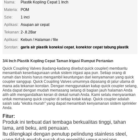
Nama:
Plastik Kopling Cepat 1 Inch
Materia:
POM
Szie:
1 inci
Aplikasi:
Asupan air cepat
Tekanan:
2-.8.2Bar
Aplikasi:
Kebun / Halaman / file
garis air plastik koneksi cepat
konektor cepat tabung plastik
Sorotan:
,
3/4 Inch Plastik Kopling Cepat Taman Irigasi Rumput Pertanian
Quick Coupling Valves (kadang-kadang disebut quick coupler) membantu
menambah keserbagunaan untuk sistem irigasi apa pun. Setiap orang di
rumah dan bisnis harus mengambil keuntungan dari kenyamanan yang quick
coupler sanggup. Quick Coupling Valves umumnya dipasang di jalur utama di
mana ada tekanan konstan. Dengan menggunakan katup quick coupler selang,
Anda dapat dengan mudah memasang selang di bagian jauh halaman Anda
alih-alih mengandalkan keran di dekat rumah Anda. Kami selalu menyarankan
untuk memasang quick coupler di setiap kotak katup. Quick coupler adalah
salah satu "ekstra murah" yang dapat menambah kenyamanan sistem sprinkler
Anda.
Fitur:
Produk ini terbuat dari tembaga berkualitas tinggi, tahan
lama, anti beku, anti penuaan.
Itu dilengkapi dengan penutup pelindung stainless steel,
yang tidak mudah rusak dan memiliki umur panjang.