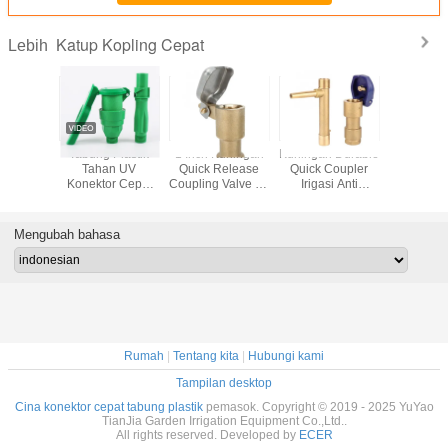
Katup Kopling Cepat
Lebih
asi Katup
Tabung Plastik
1 Inch Kuningan
Kuningan Durable
1 '' Sistem
r Cepat
Tahan UV
Quick Release
Quick Coupler
Coupler
 3/4 Inch
Konektor Cepat
Coupling Valve 2 -
Irigasi Anti
Kuningan 
Halaman
Bahan POM
8,8 Bar Untuk
Penuaan 1.5Mpa
Benang W
Kopling Cepat
Irigasi Pertanian
Tekanan Kerja
DN2
Mengubah bahasa
Rumah
|
Tentang kita
|
Hubungi kami
Tampilan desktop
Cina konektor cepat tabung plastik
pemasok. Copyright © 2019 - 2025 YuYao
TianJia Garden Irrigation Equipment Co.,Ltd..
All rights reserved. Developed by
ECER