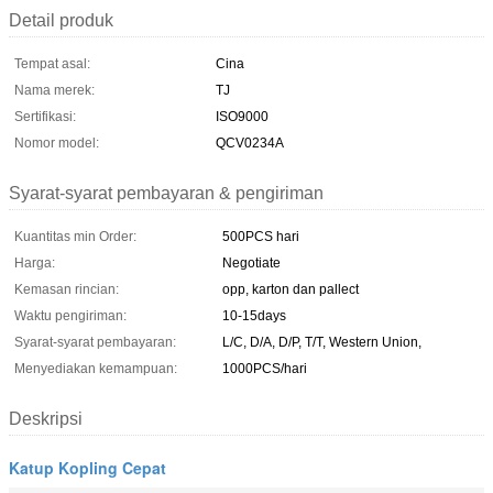
Detail produk
Tempat asal:
Cina
Nama merek:
TJ
Sertifikasi:
ISO9000
Nomor model:
QCV0234A
Syarat-syarat pembayaran & pengiriman
Kuantitas min Order:
500PCS hari
Harga:
Negotiate
Kemasan rincian:
opp, karton dan pallect
Waktu pengiriman:
10-15days
Syarat-syarat pembayaran:
L/C, D/A, D/P, T/T, Western Union,
Menyediakan kemampuan:
1000PCS/hari
Deskripsi
Katup Kopling Cepat