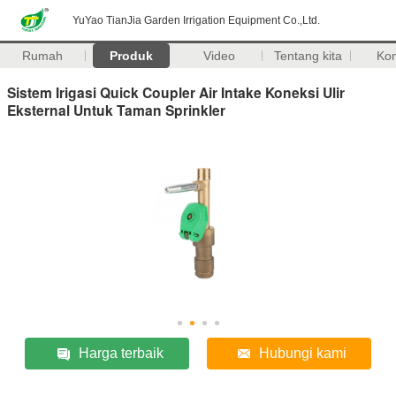
YuYao TianJia Garden Irrigation Equipment Co.,Ltd.
Rumah
Produk
Video
Tentang kita
Ko
Sistem Irigasi Quick Coupler Air Intake Koneksi Ulir
Eksternal Untuk Taman Sprinkler
Harga terbaik
Hubungi kami