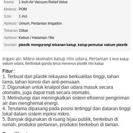
Nama:
1 Inch Air Vacuum Relief Valve
Materia:
POM
Szie:
1 inci
Aplikasi:
Umum, Pertanian Irrigaiton
Tekanan:
10bar
Aplikasi:
Kebun / Halaman / file
plastik mengurangi tekanan katup
katup pemutus vakum plastik
Sorotan:
,
Irigasi air, Mikro otomatis katup rilis udara, Pertanian
1 Inch katup
vakum udara, Bertindak ganda terus menerus plastik rilis katup
Fitur
:
1. Terbuat dari plastik rekayasa berkualitas tinggi, tahan
lama, tahan korosi dan anti-penuaan.
2. Digunakan untuk knalpot dan udara masuk secara
otomatis, juga dapat mati secara otomatis.
3. Melindungi dan meningkatkan sistem efisiensi pengiriman
air dan menghemat energi.
4. Terutama dipasang pada posisi tertinggi dan dataran tinggi
lokal dalam sistem injeksi mikro.
5. Banyak digunakan di ruang hijau publik, berkebun di
rumah, produksi pertanian, produksi berkebun di taman.