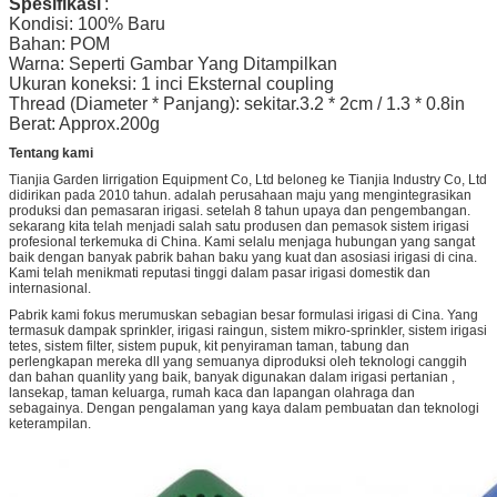
Spesifikasi
:
Kondisi: 100% Baru
Bahan: POM
Warna: Seperti Gambar Yang Ditampilkan
Ukuran koneksi: 1 inci Eksternal coupling
Thread (Diameter * Panjang): sekitar.3.2 * 2cm / 1.3 * 0.8in
Berat: Approx.200g
Tentang kami
Tianjia Garden Iirrigation Equipment Co, Ltd beloneg ke Tianjia Industry Co, Ltd
didirikan pada 2010 tahun. adalah perusahaan maju yang mengintegrasikan
produksi dan pemasaran irigasi. setelah 8 tahun upaya dan pengembangan.
sekarang kita telah menjadi salah satu produsen dan pemasok sistem irigasi
profesional terkemuka di China. Kami selalu menjaga hubungan yang sangat
baik dengan banyak pabrik bahan baku yang kuat dan asosiasi irigasi di cina.
Kami telah menikmati reputasi tinggi dalam pasar irigasi domestik dan
internasional.
Pabrik kami fokus merumuskan sebagian besar formulasi irigasi di Cina. Yang
termasuk dampak sprinkler, irigasi raingun, sistem mikro-sprinkler, sistem irigasi
tetes, sistem filter, sistem pupuk, kit penyiraman taman, tabung dan
perlengkapan mereka dll yang semuanya diproduksi oleh teknologi canggih
dan bahan quanlity yang baik, banyak digunakan dalam irigasi pertanian ,
lansekap, taman keluarga, rumah kaca dan lapangan olahraga dan
sebagainya. Dengan pengalaman yang kaya dalam pembuatan dan teknologi
keterampilan.