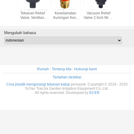
Katup
Air Cepat, Plastik,
Katup Relief
POM Plastik
1/2 3/4 1
rangan
Tekanan Relief
Keselamatan
Vacuum Relief
Solen
 Plastik
Valve, Ventilasi
Kuningan Kecil
Valve 2 Inch Micro
Biasanya T
is Alat
Irigasi Tetes
1/4 "BSP 120PSI
Irigasi Tetes
220V 12V 
Pertanian
Pressure Release
Ventilasi
Nylon V
Regulator
Mengubah bahasa
Rumah
|
Tentang kita
|
Hubungi kami
Tampilan desktop
Cina plastik mengurangi tekanan katup
pemasok. Copyright © 2019 - 2025
YuYao TianJia Garden Irrigation Equipment Co.,Ltd..
All rights reserved. Developed by
ECER