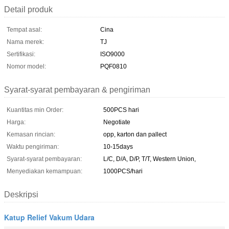
Detail produk
Tempat asal:
Cina
Nama merek:
TJ
Sertifikasi:
ISO9000
Nomor model:
PQF0810
Syarat-syarat pembayaran & pengiriman
Kuantitas min Order:
500PCS hari
Harga:
Negotiate
Kemasan rincian:
opp, karton dan pallect
Waktu pengiriman:
10-15days
Syarat-syarat pembayaran:
L/C, D/A, D/P, T/T, Western Union,
Menyediakan kemampuan:
1000PCS/hari
Deskripsi
Katup Relief Vakum Udara