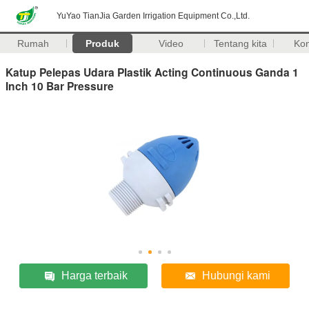
YuYao TianJia Garden Irrigation Equipment Co.,Ltd.
Rumah
Produk
Video
Tentang kita
Ko
Katup Pelepas Udara Plastik Acting Continuous Ganda 1
Inch 10 Bar Pressure
Harga terbaik
Hubungi kami