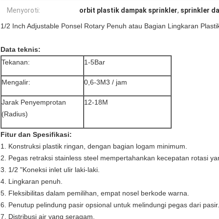
Menyoroti:
orbit plastik dampak sprinkler
,
sprinkler 
1/2 Inch
Adjustable
Ponsel Rotary
Penuh atau Bagian Lingkaran Plast
Data teknis:
Tekanan:
1-5Bar
Mengalir:
0,6-3M3 / jam
Jarak Penyemprotan
12-18M
(Radius)
Fitur dan Spesifikasi:
1. Konstruksi plastik ringan, dengan bagian logam minimum.
2. Pegas retraksi stainless steel mempertahankan kecepatan rotasi y
3. 1/2 "Koneksi inlet ulir laki-laki.
4. Lingkaran penuh.
5. Fleksibilitas dalam pemilihan, empat nosel berkode warna.
6. Penutup pelindung pasir opsional untuk melindungi pegas dari pasir
7. Distribusi air yang seragam.