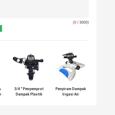
(
0
/ 3000)
A
3/4 '' Penyemprot
Penyiram Dampak
m
Dampak Plastik
Irigasi Air
r
yang Dapat
Berputar Untuk
uk
Disesuaikan
Rumput Pertanian
dengan Putaran