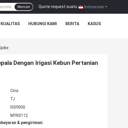
Quote request suatu
|
Indonesian
Mencari
 KUALITAS
HUBUNGI KAMI
BERITA
KASUS
Spike
pala Dengan Irigasi Kebun Pertanian
Cina
TJ
IS09000
MYK0112
mbayaran & pengiriman: