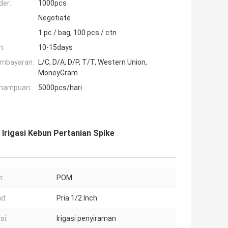
der:
1000pcs
Negotiate
1 pc / bag, 100 pcs / ctn
n:
10-15days
embayaran:
L/C, D/A, D/P, T/T, Western Union,
MoneyGram
mampuan:
5000pcs/hari
Irigasi Kebun Pertanian Spike
:
POM
d:
Pria 1/2 Inch
si:
Irigasi penyiraman