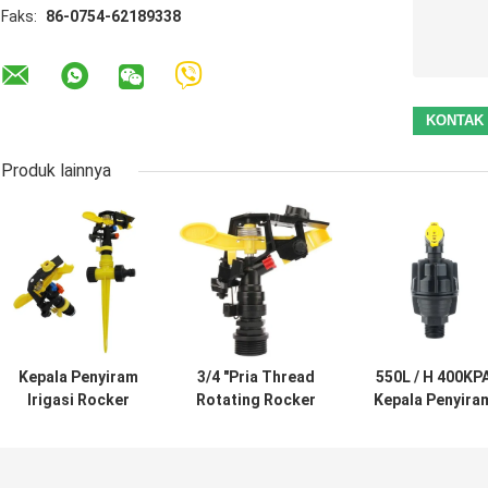
Faks:
86-0754-62189338
Produk lainnya
Kepala Penyiram
3/4 "Pria Thread
550L / H 400KP
Irigasi Rocker
Rotating Rocker
Kepala Penyira
Nozel Air Ganda
Sprinkler Untuk
Irigasi Berputa
Dapat
Irigasi Taman
Penyiraman Unt
Disesuaikan
Pertanian
Rumput