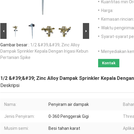
Kuantitas min Or
Harga:
Kemasan rincian:
Waktu pengirima
Syarat-syarat p
Gambar besar :
1/2 &#39;&#39; Zinc Alloy
Dampak Sprinkler Kepala Dengan Irigasi Kebun
Menyediakan ke
Pertanian Spike
Kontak
1/2 &#39;&#39; Zinc Alloy Dampak Sprinkler Kepala Dengan 
Deskripsi
Nama:
Penyiram air dampak
Bahan
Jenis Penyiram:
0-360 Penggerak Gigi
Threa
Musim semi:
Besi tahan karat
Aplika